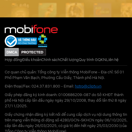
Hợp đồng
Điều khoản
Chính sách
Chất lượng
Quy trình GQKN
Liên hệ
Cơ quan chủ quản: Tổng công ty Viễn thông MobiFone - Địa chỉ: Số 01
Phố Phạm Văn Bạch, Phường Cầu Giấy, Thành phố Hà Nội.
Điện thoại/Fax: 024.37.831.800 - Email:
hotro@cliptv.vn
Giấy phép đăng ký kinh doanh: 0100686209-087 do Sở KHĐT thành
phố Hà Nội cấp lần đầu ngày ngày 29/10/2008, thay đổi lần thứ 8 ngày
27/11/2025.
Giấy chứng nhận đăng ký kết nối để cung cấp dịch vụ nội dung thông tin
trên mạng viễn thông di động số 4280/GCN-SKHCN ngày 06/10/2025,
cấp lần đầu ngày 26/03/2025, có giá trị đến hết ngày 25/03/2030 (của
Tổng Công ty Viễn thông MobiFone)