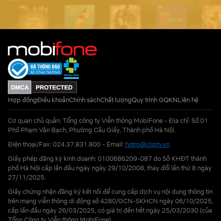
Hợp đồng
Điều khoản
Chính sách
Chất lượng
Quy trình GQKN
Liên hệ
Cơ quan chủ quản: Tổng công ty Viễn thông MobiFone - Địa chỉ: Số 01
Phố Phạm Văn Bạch, Phường Cầu Giấy, Thành phố Hà Nội.
Điện thoại/Fax: 024.37.831.800 - Email:
hotro@cliptv.vn
Giấy phép đăng ký kinh doanh: 0100686209-087 do Sở KHĐT thành
phố Hà Nội cấp lần đầu ngày ngày 29/10/2008, thay đổi lần thứ 8 ngày
27/11/2025.
Giấy chứng nhận đăng ký kết nối để cung cấp dịch vụ nội dung thông tin
trên mạng viễn thông di động số 4280/GCN-SKHCN ngày 06/10/2025,
cấp lần đầu ngày 26/03/2025, có giá trị đến hết ngày 25/03/2030 (của
Tổng Công ty Viễn thông MobiFone)