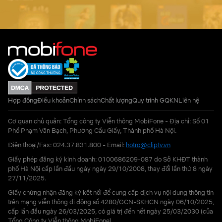
Hợp đồng
Điều khoản
Chính sách
Chất lượng
Quy trình GQKN
Liên hệ
Cơ quan chủ quản: Tổng công ty Viễn thông MobiFone - Địa chỉ: Số 01
Phố Phạm Văn Bạch, Phường Cầu Giấy, Thành phố Hà Nội.
Điện thoại/Fax: 024.37.831.800 - Email:
hotro@cliptv.vn
Giấy phép đăng ký kinh doanh: 0100686209-087 do Sở KHĐT thành
phố Hà Nội cấp lần đầu ngày ngày 29/10/2008, thay đổi lần thứ 8 ngày
27/11/2025.
Giấy chứng nhận đăng ký kết nối để cung cấp dịch vụ nội dung thông tin
trên mạng viễn thông di động số 4280/GCN-SKHCN ngày 06/10/2025,
cấp lần đầu ngày 26/03/2025, có giá trị đến hết ngày 25/03/2030 (của
Tổng Công ty Viễn thông MobiFone)