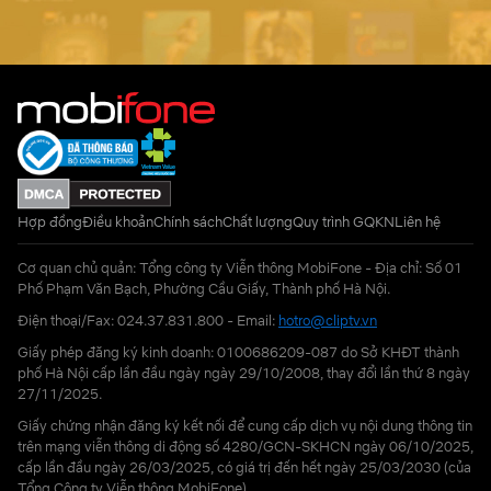
Hợp đồng
Điều khoản
Chính sách
Chất lượng
Quy trình GQKN
Liên hệ
Cơ quan chủ quản: Tổng công ty Viễn thông MobiFone - Địa chỉ: Số 01
Phố Phạm Văn Bạch, Phường Cầu Giấy, Thành phố Hà Nội.
Điện thoại/Fax: 024.37.831.800 - Email:
hotro@cliptv.vn
Giấy phép đăng ký kinh doanh: 0100686209-087 do Sở KHĐT thành
phố Hà Nội cấp lần đầu ngày ngày 29/10/2008, thay đổi lần thứ 8 ngày
27/11/2025.
Giấy chứng nhận đăng ký kết nối để cung cấp dịch vụ nội dung thông tin
trên mạng viễn thông di động số 4280/GCN-SKHCN ngày 06/10/2025,
cấp lần đầu ngày 26/03/2025, có giá trị đến hết ngày 25/03/2030 (của
Tổng Công ty Viễn thông MobiFone)