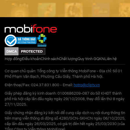
Hợp đồng
Điều khoản
Chính sách
Chất lượng
Quy trình GQKN
Liên hệ
Cơ quan chủ quản: Tổng công ty Viễn thông MobiFone - Địa chỉ: Số 01
Phố Phạm Văn Bạch, Phường Cầu Giấy, Thành phố Hà Nội.
Điện thoại/Fax: 024.37.831.800 - Email:
hotro@cliptv.vn
Giấy phép đăng ký kinh doanh: 0100686209-087 do Sở KHĐT thành
phố Hà Nội cấp lần đầu ngày ngày 29/10/2008, thay đổi lần thứ 8 ngày
27/11/2025.
Giấy chứng nhận đăng ký kết nối để cung cấp dịch vụ nội dung thông tin
trên mạng viễn thông di động số 4280/GCN-SKHCN ngày 06/10/2025,
cấp lần đầu ngày 26/03/2025, có giá trị đến hết ngày 25/03/2030 (của
Tổng Công ty Viễn thông MobiFone)