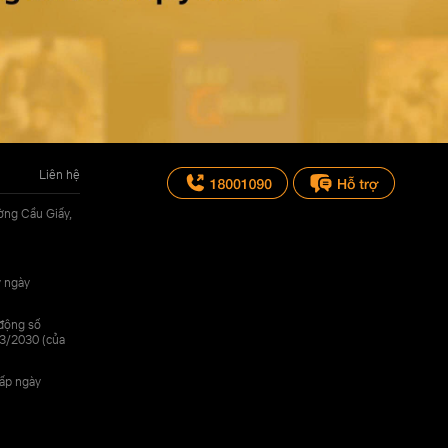
Liên hệ
ờng Cầu Giấy,
y ngày
 động số
3/2030 (của
cấp ngày