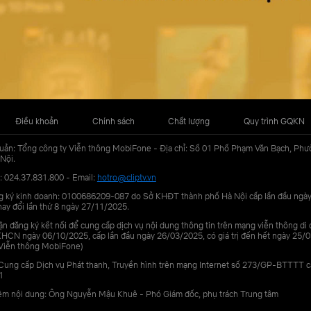
Điều khoản
Chính sách
Chất lượng
Quy trình GQKN
uản: Tổng công ty Viễn thông MobiFone - Địa chỉ: Số 01 Phố Phạm Văn Bạch, Phư
Nội.
: 024.37.831.800 - Email:
hotro@cliptv.vn
g ký kinh doanh: 0100686209-087 do Sở KHĐT thành phố Hà Nội cấp lần đầu ngà
ay đổi lần thứ 8 ngày 27/11/2025.
n đăng ký kết nối để cung cấp dịch vụ nội dung thông tin trên mạng viễn thông di
N ngày 06/10/2025, cấp lần đầu ngày 26/03/2025, có giá trị đến hết ngày 25/0
Viễn thông MobiFone)
Cung cấp Dịch vụ Phát thanh, Truyền hình trên mạng Internet số 273/GP-BTTTT 
1
iệm nội dung: Ông Nguyễn Mậu Khuê - Phó Giám đốc, phụ trách Trung tâm