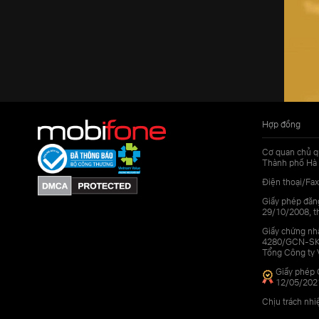
Hợp đồng
Cơ quan chủ q
Thành phố Hà 
Điện thoại/Fax
Giấy phép đăn
29/10/2008, th
Giấy chứng nhậ
4280/GCN-SKHC
Tổng Công ty 
Giấy phép 
12/05/202
Chịu trách nh