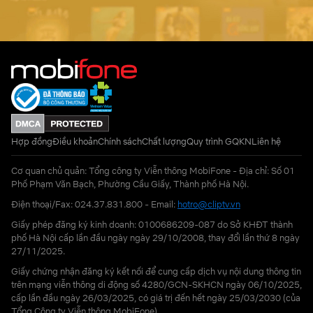
Hợp đồng
Điều khoản
Chính sách
Chất lượng
Quy trình GQKN
Liên hệ
Cơ quan chủ quản: Tổng công ty Viễn thông MobiFone - Địa chỉ: Số 01
Phố Phạm Văn Bạch, Phường Cầu Giấy, Thành phố Hà Nội.
Điện thoại/Fax: 024.37.831.800 - Email:
hotro@cliptv.vn
Giấy phép đăng ký kinh doanh: 0100686209-087 do Sở KHĐT thành
phố Hà Nội cấp lần đầu ngày ngày 29/10/2008, thay đổi lần thứ 8 ngày
27/11/2025.
Giấy chứng nhận đăng ký kết nối để cung cấp dịch vụ nội dung thông tin
trên mạng viễn thông di động số 4280/GCN-SKHCN ngày 06/10/2025,
cấp lần đầu ngày 26/03/2025, có giá trị đến hết ngày 25/03/2030 (của
Tổng Công ty Viễn thông MobiFone)