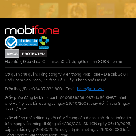
Hợp đồng
Điều khoản
Chính sách
Chất lượng
Quy trình GQKN
Liên hệ
Cơ quan chủ quản: Tổng công ty Viễn thông MobiFone - Địa chỉ: Số 01
Phố Phạm Văn Bạch, Phường Cầu Giấy, Thành phố Hà Nội.
Điện thoại/Fax: 024.37.831.800 - Email:
hotro@cliptv.vn
Giấy phép đăng ký kinh doanh: 0100686209-087 do Sở KHĐT thành
phố Hà Nội cấp lần đầu ngày ngày 29/10/2008, thay đổi lần thứ 8 ngày
27/11/2025.
Giấy chứng nhận đăng ký kết nối để cung cấp dịch vụ nội dung thông tin
trên mạng viễn thông di động số 4280/GCN-SKHCN ngày 06/10/2025,
cấp lần đầu ngày 26/03/2025, có giá trị đến hết ngày 25/03/2030 (của
Tổng Công ty Viễn thông MobiFone)