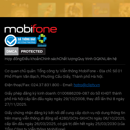
Hợp đồng
Điều khoản
Chính sách
Chất lượng
Quy trình GQKN
Liên hệ
Cơ quan chủ quản: Tổng công ty Viễn thông MobiFone - Địa chỉ: Số 01
Phố Phạm Văn Bạch, Phường Cầu Giấy, Thành phố Hà Nội.
Điện thoại/Fax: 024.37.831.800 - Email:
hotro@cliptv.vn
Giấy phép đăng ký kinh doanh: 0100686209-087 do Sở KHĐT thành
phố Hà Nội cấp lần đầu ngày ngày 29/10/2008, thay đổi lần thứ 8 ngày
27/11/2025.
Giấy chứng nhận đăng ký kết nối để cung cấp dịch vụ nội dung thông tin
trên mạng viễn thông di động số 4280/GCN-SKHCN ngày 06/10/2025,
cấp lần đầu ngày 26/03/2025, có giá trị đến hết ngày 25/03/2030 (của
Tổng Công ty Viễn thông MobiFone)