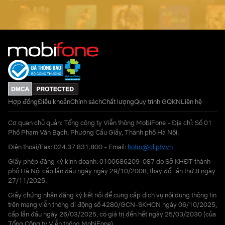
Hợp đồng
Điều khoản
Chính sách
Chất lượng
Quy trình GQKN
Liên hệ
Cơ quan chủ quản: Tổng công ty Viễn thông MobiFone - Địa chỉ: Số 01
Phố Phạm Văn Bạch, Phường Cầu Giấy, Thành phố Hà Nội.
Điện thoại/Fax: 024.37.831.800 - Email:
hotro@cliptv.vn
Giấy phép đăng ký kinh doanh: 0100686209-087 do Sở KHĐT thành
phố Hà Nội cấp lần đầu ngày ngày 29/10/2008, thay đổi lần thứ 8 ngày
27/11/2025.
Giấy chứng nhận đăng ký kết nối để cung cấp dịch vụ nội dung thông tin
trên mạng viễn thông di động số 4280/GCN-SKHCN ngày 06/10/2025,
cấp lần đầu ngày 26/03/2025, có giá trị đến hết ngày 25/03/2030 (của
Tổng Công ty Viễn thông MobiFone)