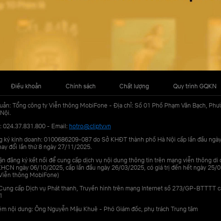
Điều khoản
Chính sách
Chất lượng
Quy trình GQKN
uản: Tổng công ty Viễn thông MobiFone - Địa chỉ: Số 01 Phố Phạm Văn Bạch, Phư
Nội.
: 024.37.831.800 - Email:
hotro@cliptv.vn
g ký kinh doanh: 0100686209-087 do Sở KHĐT thành phố Hà Nội cấp lần đầu ngà
ay đổi lần thứ 8 ngày 27/11/2025.
n đăng ký kết nối để cung cấp dịch vụ nội dung thông tin trên mạng viễn thông di
N ngày 06/10/2025, cấp lần đầu ngày 26/03/2025, có giá trị đến hết ngày 25/0
Viễn thông MobiFone)
Cung cấp Dịch vụ Phát thanh, Truyền hình trên mạng Internet số 273/GP-BTTTT 
1
iệm nội dung: Ông Nguyễn Mậu Khuê - Phó Giám đốc, phụ trách Trung tâm