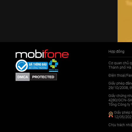
Hợp đồng
Cơ quan chủ q
Thành phố Hà 
Điện thoại/Fax
Giấy phép đăn
29/10/2008, th
Giấy chứng nhậ
4280/GCN-SKHC
Tổng Công ty 
Giấy phép 
12/05/202
Chịu trách nh