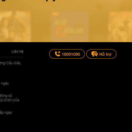
Liên hệ
ờng Cầu Giấy,
y ngày
 động số
3/2030 (của
cấp ngày