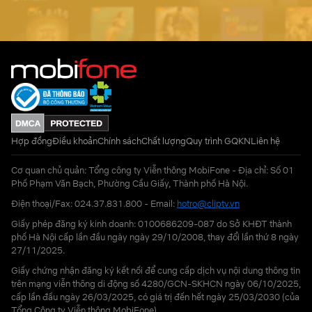
Hợp đồng
Điều khoản
Chính sách
Chất lượng
Quy trình GQKN
Liên hệ
Cơ quan chủ quản: Tổng công ty Viễn thông MobiFone - Địa chỉ: Số 01
Phố Phạm Văn Bạch, Phường Cầu Giấy, Thành phố Hà Nội.
Điện thoại/Fax: 024.37.831.800 - Email:
hotro@cliptv.vn
Giấy phép đăng ký kinh doanh: 0100686209-087 do Sở KHĐT thành
phố Hà Nội cấp lần đầu ngày ngày 29/10/2008, thay đổi lần thứ 8 ngày
27/11/2025.
Giấy chứng nhận đăng ký kết nối để cung cấp dịch vụ nội dung thông tin
trên mạng viễn thông di động số 4280/GCN-SKHCN ngày 06/10/2025,
cấp lần đầu ngày 26/03/2025, có giá trị đến hết ngày 25/03/2030 (của
Tổng Công ty Viễn thông MobiFone)