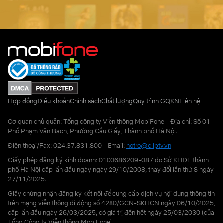
Hợp đồng
Điều khoản
Chính sách
Chất lượng
Quy trình GQKN
Liên hệ
Cơ quan chủ quản: Tổng công ty Viễn thông MobiFone - Địa chỉ: Số 01
Phố Phạm Văn Bạch, Phường Cầu Giấy, Thành phố Hà Nội.
Điện thoại/Fax: 024.37.831.800 - Email:
hotro@cliptv.vn
Giấy phép đăng ký kinh doanh: 0100686209-087 do Sở KHĐT thành
phố Hà Nội cấp lần đầu ngày ngày 29/10/2008, thay đổi lần thứ 8 ngày
27/11/2025.
Giấy chứng nhận đăng ký kết nối để cung cấp dịch vụ nội dung thông tin
trên mạng viễn thông di động số 4280/GCN-SKHCN ngày 06/10/2025,
cấp lần đầu ngày 26/03/2025, có giá trị đến hết ngày 25/03/2030 (của
Tổng Công ty Viễn thông MobiFone)