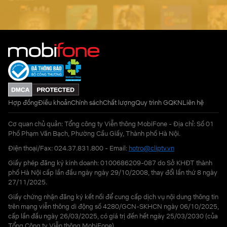
Hợp đồng
Điều khoản
Chính sách
Chất lượng
Quy trình GQKN
Liên hệ
Cơ quan chủ quản: Tổng công ty Viễn thông MobiFone - Địa chỉ: Số 01
Phố Phạm Văn Bạch, Phường Cầu Giấy, Thành phố Hà Nội.
Điện thoại/Fax: 024.37.831.800 - Email:
hotro@cliptv.vn
Giấy phép đăng ký kinh doanh: 0100686209-087 do Sở KHĐT thành
phố Hà Nội cấp lần đầu ngày ngày 29/10/2008, thay đổi lần thứ 8 ngày
27/11/2025.
Giấy chứng nhận đăng ký kết nối để cung cấp dịch vụ nội dung thông tin
trên mạng viễn thông di động số 4280/GCN-SKHCN ngày 06/10/2025,
cấp lần đầu ngày 26/03/2025, có giá trị đến hết ngày 25/03/2030 (của
Tổng Công ty Viễn thông MobiFone)