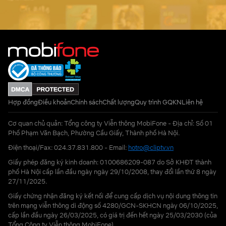
Hợp đồng
Điều khoản
Chính sách
Chất lượng
Quy trình GQKN
Liên hệ
Cơ quan chủ quản: Tổng công ty Viễn thông MobiFone - Địa chỉ: Số 01
Phố Phạm Văn Bạch, Phường Cầu Giấy, Thành phố Hà Nội.
Điện thoại/Fax: 024.37.831.800 - Email:
hotro@cliptv.vn
Giấy phép đăng ký kinh doanh: 0100686209-087 do Sở KHĐT thành
phố Hà Nội cấp lần đầu ngày ngày 29/10/2008, thay đổi lần thứ 8 ngày
27/11/2025.
Giấy chứng nhận đăng ký kết nối để cung cấp dịch vụ nội dung thông tin
trên mạng viễn thông di động số 4280/GCN-SKHCN ngày 06/10/2025,
cấp lần đầu ngày 26/03/2025, có giá trị đến hết ngày 25/03/2030 (của
Tổng Công ty Viễn thông MobiFone)