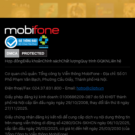
Hợp đồng
Điều khoản
Chính sách
Chất lượng
Quy trình GQKN
Liên hệ
Cơ quan chủ quản: Tổng công ty Viễn thông MobiFone - Địa chỉ: Số 01
Phố Phạm Văn Bạch, Phường Cầu Giấy, Thành phố Hà Nội.
Điện thoại/Fax: 024.37.831.800 - Email:
hotro@cliptv.vn
Giấy phép đăng ký kinh doanh: 0100686209-087 do Sở KHĐT thành
phố Hà Nội cấp lần đầu ngày ngày 29/10/2008, thay đổi lần thứ 8 ngày
27/11/2025.
Giấy chứng nhận đăng ký kết nối để cung cấp dịch vụ nội dung thông tin
trên mạng viễn thông di động số 4280/GCN-SKHCN ngày 06/10/2025,
cấp lần đầu ngày 26/03/2025, có giá trị đến hết ngày 25/03/2030 (của
Tổng Công ty Viễn thông MobiFone)