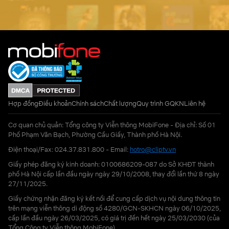
Hợp đồng
Điều khoản
Chính sách
Chất lượng
Quy trình GQKN
Liên hệ
Cơ quan chủ quản: Tổng công ty Viễn thông MobiFone - Địa chỉ: Số 01
Phố Phạm Văn Bạch, Phường Cầu Giấy, Thành phố Hà Nội.
Điện thoại/Fax: 024.37.831.800 - Email:
hotro@cliptv.vn
Giấy phép đăng ký kinh doanh: 0100686209-087 do Sở KHĐT thành
phố Hà Nội cấp lần đầu ngày ngày 29/10/2008, thay đổi lần thứ 8 ngày
27/11/2025.
Giấy chứng nhận đăng ký kết nối để cung cấp dịch vụ nội dung thông tin
trên mạng viễn thông di động số 4280/GCN-SKHCN ngày 06/10/2025,
cấp lần đầu ngày 26/03/2025, có giá trị đến hết ngày 25/03/2030 (của
Tổng Công ty Viễn thông MobiFone)