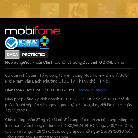
Hợp đồng
Điều khoản
Chính sách
Chất lượng
Quy trình GQKN
Liên hệ
Cơ quan chủ quản: Tổng công ty Viễn thông MobiFone - Địa chỉ: Số 01
Phố Phạm Văn Bạch, Phường Cầu Giấy, Thành phố Hà Nội.
Điện thoại/Fax: 024.37.831.800 - Email:
hotro@cliptv.vn
Giấy phép đăng ký kinh doanh: 0100686209-087 do Sở KHĐT thành
phố Hà Nội cấp lần đầu ngày ngày 29/10/2008, thay đổi lần thứ 8 ngày
27/11/2025.
Giấy chứng nhận đăng ký kết nối để cung cấp dịch vụ nội dung thông tin
trên mạng viễn thông di động số 4280/GCN-SKHCN ngày 06/10/2025,
cấp lần đầu ngày 26/03/2025, có giá trị đến hết ngày 25/03/2030 (của
Tổng Công ty Viễn thông MobiFone)