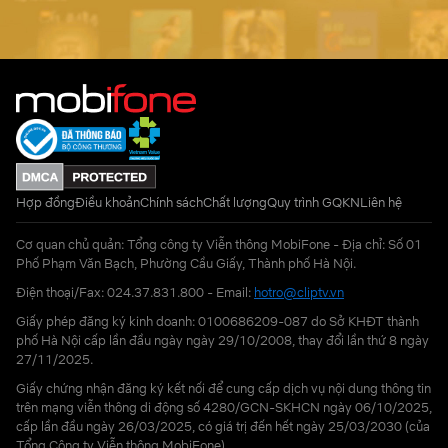
Hợp đồng
Điều khoản
Chính sách
Chất lượng
Quy trình GQKN
Liên hệ
Cơ quan chủ quản: Tổng công ty Viễn thông MobiFone - Địa chỉ: Số 01
Phố Phạm Văn Bạch, Phường Cầu Giấy, Thành phố Hà Nội.
Điện thoại/Fax: 024.37.831.800 - Email:
hotro@cliptv.vn
Giấy phép đăng ký kinh doanh: 0100686209-087 do Sở KHĐT thành
phố Hà Nội cấp lần đầu ngày ngày 29/10/2008, thay đổi lần thứ 8 ngày
27/11/2025.
Giấy chứng nhận đăng ký kết nối để cung cấp dịch vụ nội dung thông tin
trên mạng viễn thông di động số 4280/GCN-SKHCN ngày 06/10/2025,
cấp lần đầu ngày 26/03/2025, có giá trị đến hết ngày 25/03/2030 (của
Tổng Công ty Viễn thông MobiFone)