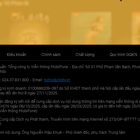
Điều khoản
Chính sách
Chất lượng
Quy trình GQKN
uản: Tổng công ty Viễn thông MobiFone - Địa chỉ: Số 01 Phố Phạm Văn Bạch, Phư
Nội.
: 024.37.831.800 - Email:
hotro@cliptv.vn
g ký kinh doanh: 0100686209-087 do Sở KHĐT thành phố Hà Nội cấp lần đầu ngà
ay đổi lần thứ 8 ngày 27/11/2025.
n đăng ký kết nối để cung cấp dịch vụ nội dung thông tin trên mạng viễn thông di
N ngày 06/10/2025, cấp lần đầu ngày 26/03/2025, có giá trị đến hết ngày 25/0
Viễn thông MobiFone)
Cung cấp Dịch vụ Phát thanh, Truyền hình trên mạng Internet số 273/GP-BTTTT 
1
iệm nội dung: Ông Nguyễn Mậu Khuê - Phó Giám đốc, phụ trách Trung tâm