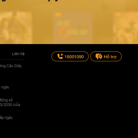
Liên hệ
ờng Cầu Giấy,
y ngày
 động số
3/2030 (của
cấp ngày