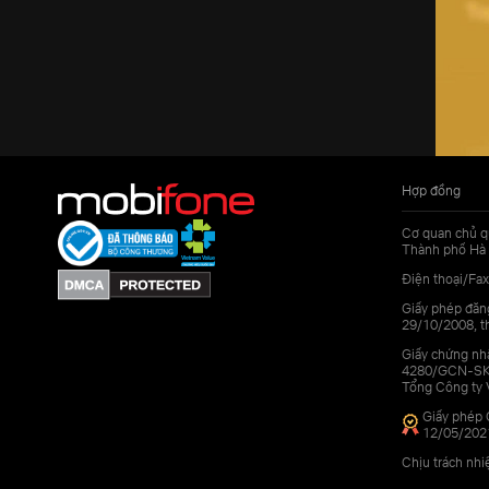
Hợp đồng
Cơ quan chủ q
Thành phố Hà 
Điện thoại/Fax
Giấy phép đăn
29/10/2008, th
Giấy chứng nhậ
4280/GCN-SKHC
Tổng Công ty 
Giấy phép 
12/05/202
Chịu trách nh