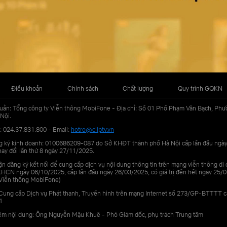
Điều khoản
Chính sách
Chất lượng
Quy trình GQKN
uản: Tổng công ty Viễn thông MobiFone - Địa chỉ: Số 01 Phố Phạm Văn Bạch, Phư
Nội.
: 024.37.831.800 - Email:
hotro@cliptv.vn
g ký kinh doanh: 0100686209-087 do Sở KHĐT thành phố Hà Nội cấp lần đầu ngà
ay đổi lần thứ 8 ngày 27/11/2025.
n đăng ký kết nối để cung cấp dịch vụ nội dung thông tin trên mạng viễn thông di
N ngày 06/10/2025, cấp lần đầu ngày 26/03/2025, có giá trị đến hết ngày 25/0
Viễn thông MobiFone)
Cung cấp Dịch vụ Phát thanh, Truyền hình trên mạng Internet số 273/GP-BTTTT 
1
iệm nội dung: Ông Nguyễn Mậu Khuê - Phó Giám đốc, phụ trách Trung tâm