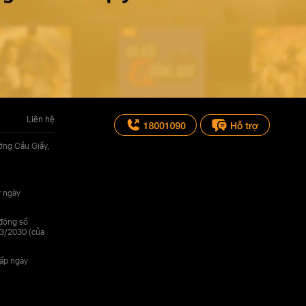
Liên hệ
ờng Cầu Giấy,
y ngày
 động số
3/2030 (của
cấp ngày