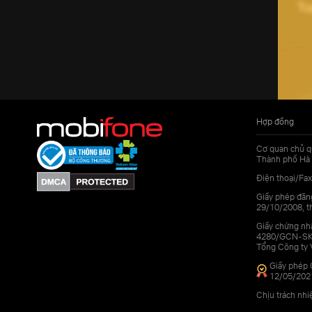
Hợp đồng
Cơ quan chủ q
Thành phố Hà 
Điện thoại/Fax
Giấy phép đăn
29/10/2008, th
Giấy chứng nhậ
4280/GCN-SKHC
Tổng Công ty 
Giấy phép 
12/05/202
Chịu trách nh