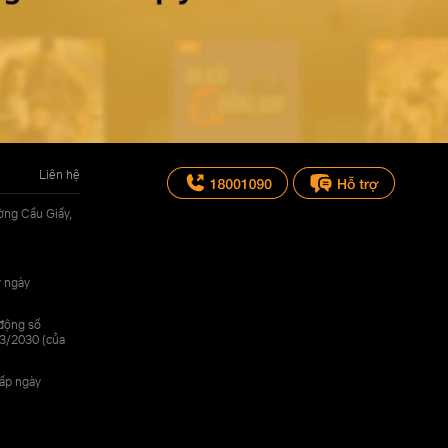
Liên hệ
ờng Cầu Giấy,
y ngày
 động số
3/2030 (của
cấp ngày