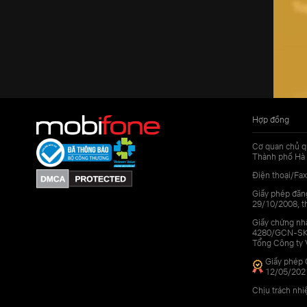
Hợp đồng
Cơ quan chủ q
Thành phố Hà 
Điện thoại/Fax
Giấy phép đăn
29/10/2008, th
Giấy chứng nhậ
4280/GCN-SKHC
Tổng Công ty 
Giấy phép 
12/05/202
Chịu trách nh