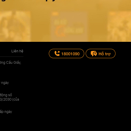
Liên hệ
ờng Cầu Giấy,
y ngày
 động số
3/2030 (của
cấp ngày