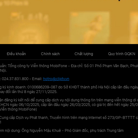
Điều khoản
Chính sách
Chất lượng
Quy trình GQKN
uản: Tổng công ty Viễn thông MobiFone - Địa chỉ: Số 01 Phố Phạm Văn Bạch, Phư
Nội.
: 024.37.831.800 - Email:
hotro@cliptv.vn
g ký kinh doanh: 0100686209-087 do Sở KHĐT thành phố Hà Nội cấp lần đầu ngà
ay đổi lần thứ 8 ngày 27/11/2025.
n đăng ký kết nối để cung cấp dịch vụ nội dung thông tin trên mạng viễn thông di
N ngày 06/10/2025, cấp lần đầu ngày 26/03/2025, có giá trị đến hết ngày 25/0
Viễn thông MobiFone)
Cung cấp Dịch vụ Phát thanh, Truyền hình trên mạng Internet số 273/GP-BTTTT 
1
iệm nội dung: Ông Nguyễn Mậu Khuê - Phó Giám đốc, phụ trách Trung tâm