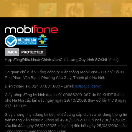
Hợp đồng
Điều khoản
Chính sách
Chất lượng
Quy trình GQKN
Liên hệ
Cơ quan chủ quản: Tổng công ty Viễn thông MobiFone - Địa chỉ: Số 01
Phố Phạm Văn Bạch, Phường Cầu Giấy, Thành phố Hà Nội.
Điện thoại/Fax: 024.37.831.800 - Email:
hotro@cliptv.vn
Giấy phép đăng ký kinh doanh: 0100686209-087 do Sở KHĐT thành
phố Hà Nội cấp lần đầu ngày ngày 29/10/2008, thay đổi lần thứ 8 ngày
27/11/2025.
Giấy chứng nhận đăng ký kết nối để cung cấp dịch vụ nội dung thông tin
trên mạng viễn thông di động số 4280/GCN-SKHCN ngày 06/10/2025,
cấp lần đầu ngày 26/03/2025, có giá trị đến hết ngày 25/03/2030 (của
Tổng Công ty Viễn thông MobiFone)