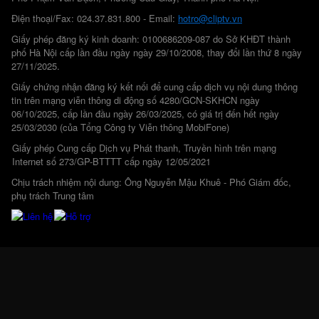
Điện thoại/Fax: 024.37.831.800 - Email:
hotro@cliptv.vn
Giấy phép đăng ký kinh doanh: 0100686209-087 do Sở KHĐT thành
phố Hà Nội cấp lần đầu ngày ngày 29/10/2008, thay đổi lần thứ 8 ngày
27/11/2025.
Giấy chứng nhận đăng ký kết nối để cung cấp dịch vụ nội dung thông
tin trên mạng viễn thông di động số 4280/GCN-SKHCN ngày
06/10/2025, cấp lần đầu ngày 26/03/2025, có giá trị đến hết ngày
25/03/2030 (của Tổng Công ty Viễn thông MobiFone)
Giấy phép Cung cấp Dịch vụ Phát thanh, Truyền hình trên mạng
Internet số 273/GP-BTTTT cấp ngày 12/05/2021
Chịu trách nhiệm nội dung: Ông Nguyễn Mậu Khuê - Phó Giám đốc,
phụ trách Trung tâm