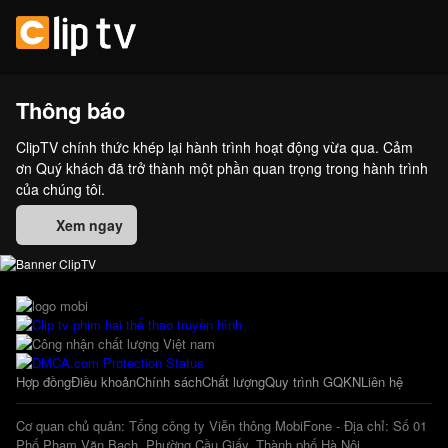
Thông báo
ClipTV chính thức khép lại hành trình hoạt động vừa qua. Cảm
ơn Quý khách đã trở thành một phần quan trọng trong hành trình
của chúng tôi.
Xem ngay
Hợp đồng
Điều khoản
Chính sách
Chất lượng
Quy trình GQKN
Liên hệ
Cơ quan chủ quản: Tổng công ty Viễn thông MobiFone - Địa chỉ: Số 01
Phố Phạm Văn Bạch, Phường Cầu Giấy, Thành phố Hà Nội.