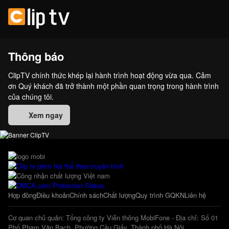
Thông báo
ClipTV chính thức khép lại hành trình hoạt động vừa qua. Cảm
ơn Quý khách đã trở thành một phần quan trọng trong hành trình
của chúng tôi.
Xem ngay
Hợp đồng
Điều khoản
Chính sách
Chất lượng
Quy trình GQKN
Liên hệ
Cơ quan chủ quản: Tổng công ty Viễn thông MobiFone - Địa chỉ: Số 01
Phố Phạm Văn Bạch, Phường Cầu Giấy, Thành phố Hà Nội.