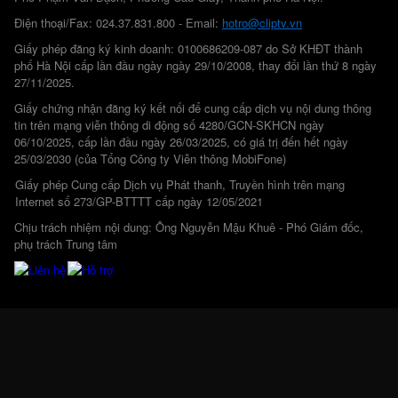
Điện thoại/Fax: 024.37.831.800 - Email:
hotro@cliptv.vn
Giấy phép đăng ký kinh doanh: 0100686209-087 do Sở KHĐT thành
phố Hà Nội cấp lần đầu ngày ngày 29/10/2008, thay đổi lần thứ 8 ngày
27/11/2025.
Giấy chứng nhận đăng ký kết nối để cung cấp dịch vụ nội dung thông
tin trên mạng viễn thông di động số 4280/GCN-SKHCN ngày
06/10/2025, cấp lần đầu ngày 26/03/2025, có giá trị đến hết ngày
25/03/2030 (của Tổng Công ty Viễn thông MobiFone)
Giấy phép Cung cấp Dịch vụ Phát thanh, Truyền hình trên mạng
Internet số 273/GP-BTTTT cấp ngày 12/05/2021
Chịu trách nhiệm nội dung: Ông Nguyễn Mậu Khuê - Phó Giám đốc,
phụ trách Trung tâm