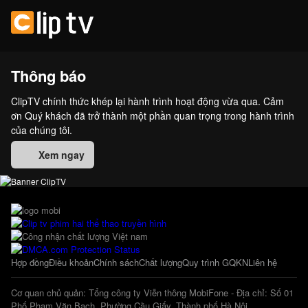
Thông báo
ClipTV chính thức khép lại hành trình hoạt động vừa qua. Cảm
ơn Quý khách đã trở thành một phần quan trọng trong hành trình
của chúng tôi.
Xem ngay
Hợp đồng
Điều khoản
Chính sách
Chất lượng
Quy trình GQKN
Liên hệ
Cơ quan chủ quản: Tổng công ty Viễn thông MobiFone - Địa chỉ: Số 01
Phố Phạm Văn Bạch, Phường Cầu Giấy, Thành phố Hà Nội.