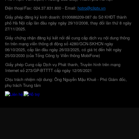
Điện thoại/Fax: 024.37.831.800 - Email:
hotro@cliptv.vn
Giấy phép đăng ký kinh doanh: 0100686209-087 do Sở KHĐT thành
phố Hà Nội cấp lần đầu ngày ngày 29/10/2008, thay đổi lần thứ 8 ngày
27/11/2025.
Giấy chứng nhận đăng ký kết nối để cung cấp dịch vụ nội dung thông
tin trên mạng viễn thông di động số 4280/GCN-SKHCN ngày
06/10/2025, cấp lần đầu ngày 26/03/2025, có giá trị đến hết ngày
25/03/2030 (của Tổng Công ty Viễn thông MobiFone)
Giấy phép Cung cấp Dịch vụ Phát thanh, Truyền hình trên mạng
Internet số 273/GP-BTTTT cấp ngày 12/05/2021
Chịu trách nhiệm nội dung: Ông Nguyễn Mậu Khuê - Phó Giám đốc,
phụ trách Trung tâm