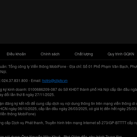
Điều khoản
Chính sách
Chất lượng
Quy trình GQKN
uản: Tổng công ty Viễn thông MobiFone - Địa chỉ: Số 01 Phố Phạm Văn Bạch, Phư
Nội.
: 024.37.831.800 - Email:
hotro@cliptv.vn
g ký kinh doanh: 0100686209-087 do Sở KHĐT thành phố Hà Nội cấp lần đầu ngà
ay đổi lần thứ 8 ngày 27/11/2025.
n đăng ký kết nối để cung cấp dịch vụ nội dung thông tin trên mạng viễn thông di
N ngày 06/10/2025, cấp lần đầu ngày 26/03/2025, có giá trị đến hết ngày 25/03
Viễn thông MobiFone)
g cấp Dịch vụ Phát thanh, Truyền hình trên mạng Internet số 273/GP-BTTTT cấp 
iệm nội dung: Ông Nguyễn Mậu Khuê - Phó Giám đốc, phụ trách Trung tâm