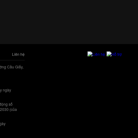
Liên hệ
ờng Cầu Giấy,
y ngày
 động số
/2030 (của
ngày