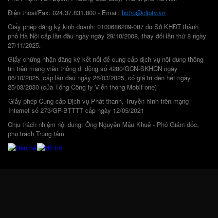
Điện thoại/Fax: 024.37.831.800 - Email:
hotro@cliptv.vn
Giấy phép đăng ký kinh doanh: 0100686209-087 do Sở KHĐT thành
phố Hà Nội cấp lần đầu ngày ngày 29/10/2008, thay đổi lần thứ 8 ngày
27/11/2025.
Giấy chứng nhận đăng ký kết nối để cung cấp dịch vụ nội dung thông
tin trên mạng viễn thông di động số 4280/GCN-SKHCN ngày
06/10/2025, cấp lần đầu ngày 26/03/2025, có giá trị đến hết ngày
25/03/2030 (của Tổng Công ty Viễn thông MobiFone)
Giấy phép Cung cấp Dịch vụ Phát thanh, Truyền hình trên mạng
Internet số 273/GP-BTTTT cấp ngày 12/05/2021
Chịu trách nhiệm nội dung: Ông Nguyễn Mậu Khuê - Phó Giám đốc,
phụ trách Trung tâm