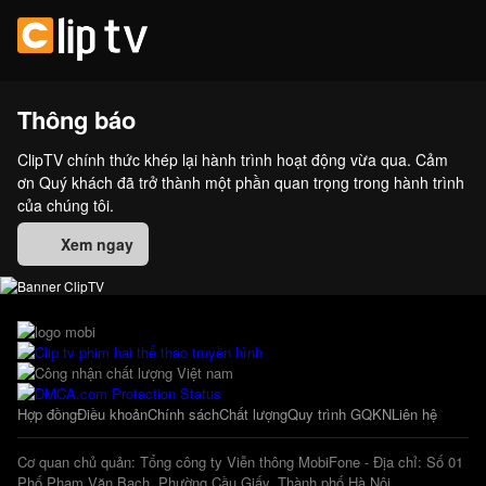
Thông báo
ClipTV chính thức khép lại hành trình hoạt động vừa qua. Cảm
ơn Quý khách đã trở thành một phần quan trọng trong hành trình
của chúng tôi.
Xem ngay
Hợp đồng
Điều khoản
Chính sách
Chất lượng
Quy trình GQKN
Liên hệ
Cơ quan chủ quản: Tổng công ty Viễn thông MobiFone - Địa chỉ: Số 01
Phố Phạm Văn Bạch, Phường Cầu Giấy, Thành phố Hà Nội.