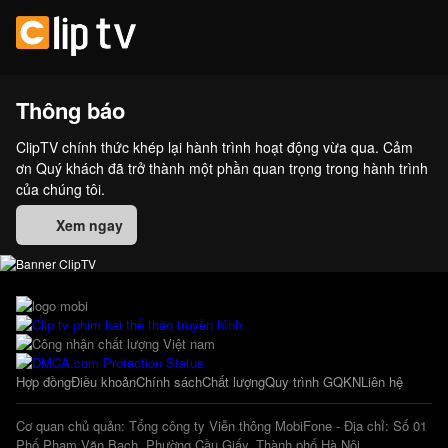
Thông báo
ClipTV chính thức khép lại hành trình hoạt động vừa qua. Cảm
ơn Quý khách đã trở thành một phần quan trọng trong hành trình
của chúng tôi.
Xem ngay
Hợp đồng
Điều khoản
Chính sách
Chất lượng
Quy trình GQKN
Liên hệ
Cơ quan chủ quản: Tổng công ty Viễn thông MobiFone - Địa chỉ: Số 01
Phố Phạm Văn Bạch, Phường Cầu Giấy, Thành phố Hà Nội.