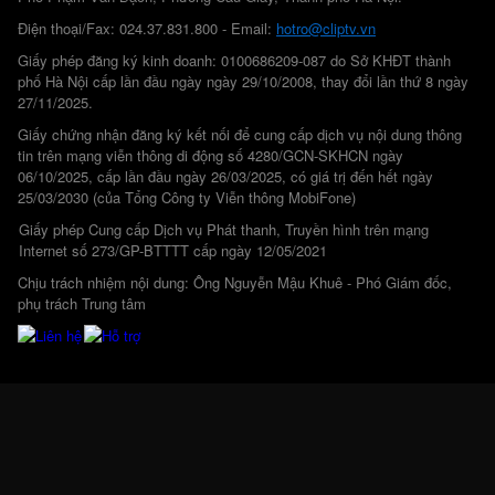
Điện thoại/Fax: 024.37.831.800 - Email:
hotro@cliptv.vn
Giấy phép đăng ký kinh doanh: 0100686209-087 do Sở KHĐT thành
phố Hà Nội cấp lần đầu ngày ngày 29/10/2008, thay đổi lần thứ 8 ngày
27/11/2025.
Giấy chứng nhận đăng ký kết nối để cung cấp dịch vụ nội dung thông
tin trên mạng viễn thông di động số 4280/GCN-SKHCN ngày
06/10/2025, cấp lần đầu ngày 26/03/2025, có giá trị đến hết ngày
25/03/2030 (của Tổng Công ty Viễn thông MobiFone)
Giấy phép Cung cấp Dịch vụ Phát thanh, Truyền hình trên mạng
Internet số 273/GP-BTTTT cấp ngày 12/05/2021
Chịu trách nhiệm nội dung: Ông Nguyễn Mậu Khuê - Phó Giám đốc,
phụ trách Trung tâm