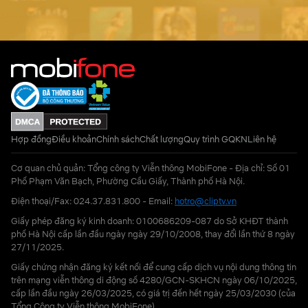
Hợp đồng
Điều khoản
Chính sách
Chất lượng
Quy trình GQKN
Liên hệ
Cơ quan chủ quản: Tổng công ty Viễn thông MobiFone - Địa chỉ: Số 01
Phố Phạm Văn Bạch, Phường Cầu Giấy, Thành phố Hà Nội.
Điện thoại/Fax: 024.37.831.800 - Email:
hotro@cliptv.vn
Giấy phép đăng ký kinh doanh: 0100686209-087 do Sở KHĐT thành
phố Hà Nội cấp lần đầu ngày ngày 29/10/2008, thay đổi lần thứ 8 ngày
27/11/2025.
Giấy chứng nhận đăng ký kết nối để cung cấp dịch vụ nội dung thông tin
trên mạng viễn thông di động số 4280/GCN-SKHCN ngày 06/10/2025,
cấp lần đầu ngày 26/03/2025, có giá trị đến hết ngày 25/03/2030 (của
Tổng Công ty Viễn thông MobiFone)