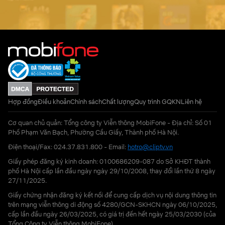
Hợp đồng
Điều khoản
Chính sách
Chất lượng
Quy trình GQKN
Liên hệ
Cơ quan chủ quản: Tổng công ty Viễn thông MobiFone - Địa chỉ: Số 01
Phố Phạm Văn Bạch, Phường Cầu Giấy, Thành phố Hà Nội.
Điện thoại/Fax: 024.37.831.800 - Email:
hotro@cliptv.vn
Giấy phép đăng ký kinh doanh: 0100686209-087 do Sở KHĐT thành
phố Hà Nội cấp lần đầu ngày ngày 29/10/2008, thay đổi lần thứ 8 ngày
27/11/2025.
Giấy chứng nhận đăng ký kết nối để cung cấp dịch vụ nội dung thông tin
trên mạng viễn thông di động số 4280/GCN-SKHCN ngày 06/10/2025,
cấp lần đầu ngày 26/03/2025, có giá trị đến hết ngày 25/03/2030 (của
Tổng Công ty Viễn thông MobiFone)