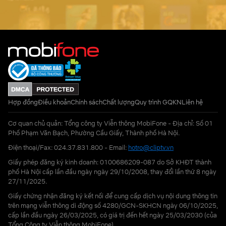
Hợp đồng
Điều khoản
Chính sách
Chất lượng
Quy trình GQKN
Liên hệ
Cơ quan chủ quản: Tổng công ty Viễn thông MobiFone - Địa chỉ: Số 01
Phố Phạm Văn Bạch, Phường Cầu Giấy, Thành phố Hà Nội.
Điện thoại/Fax: 024.37.831.800 - Email:
hotro@cliptv.vn
Giấy phép đăng ký kinh doanh: 0100686209-087 do Sở KHĐT thành
phố Hà Nội cấp lần đầu ngày ngày 29/10/2008, thay đổi lần thứ 8 ngày
27/11/2025.
Giấy chứng nhận đăng ký kết nối để cung cấp dịch vụ nội dung thông tin
trên mạng viễn thông di động số 4280/GCN-SKHCN ngày 06/10/2025,
cấp lần đầu ngày 26/03/2025, có giá trị đến hết ngày 25/03/2030 (của
Tổng Công ty Viễn thông MobiFone)