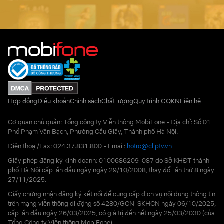
Hợp đồng
Điều khoản
Chính sách
Chất lượng
Quy trình GQKN
Liên hệ
Cơ quan chủ quản: Tổng công ty Viễn thông MobiFone - Địa chỉ: Số 01
Phố Phạm Văn Bạch, Phường Cầu Giấy, Thành phố Hà Nội.
Điện thoại/Fax: 024.37.831.800 - Email:
hotro@cliptv.vn
Giấy phép đăng ký kinh doanh: 0100686209-087 do Sở KHĐT thành
phố Hà Nội cấp lần đầu ngày ngày 29/10/2008, thay đổi lần thứ 8 ngày
27/11/2025.
Giấy chứng nhận đăng ký kết nối để cung cấp dịch vụ nội dung thông tin
trên mạng viễn thông di động số 4280/GCN-SKHCN ngày 06/10/2025,
cấp lần đầu ngày 26/03/2025, có giá trị đến hết ngày 25/03/2030 (của
Tổng Công ty Viễn thông MobiFone)