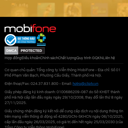
Hợp đồng
Điều khoản
Chính sách
Chất lượng
Quy trình GQKN
Liên hệ
Cơ quan chủ quản: Tổng công ty Viễn thông MobiFone - Địa chỉ: Số 01
Phố Phạm Văn Bạch, Phường Cầu Giấy, Thành phố Hà Nội.
Điện thoại/Fax: 024.37.831.800 - Email:
hotro@cliptv.vn
Giấy phép đăng ký kinh doanh: 0100686209-087 do Sở KHĐT thành
phố Hà Nội cấp lần đầu ngày ngày 29/10/2008, thay đổi lần thứ 8 ngày
27/11/2025.
Giấy chứng nhận đăng ký kết nối để cung cấp dịch vụ nội dung thông tin
trên mạng viễn thông di động số 4280/GCN-SKHCN ngày 06/10/2025,
cấp lần đầu ngày 26/03/2025, có giá trị đến hết ngày 25/03/2030 (của
Tổng Công ty Viễn thông MobiFone)