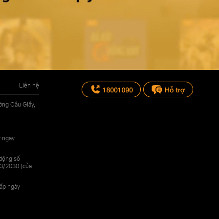
Liên hệ
ờng Cầu Giấy,
y ngày
 động số
3/2030 (của
cấp ngày