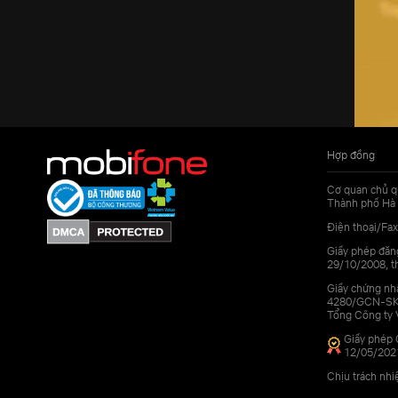
Hợp đồng
Cơ quan chủ q
Thành phố Hà 
Điện thoại/Fax
Giấy phép đăn
29/10/2008, th
Giấy chứng nhậ
4280/GCN-SKHC
Tổng Công ty 
Giấy phép 
12/05/202
Chịu trách nh