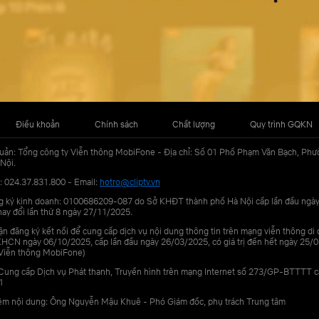
Điều khoản
Chính sách
Chất lượng
Quy trình GQKN
uản: Tổng công ty Viễn thông MobiFone - Địa chỉ: Số 01 Phố Phạm Văn Bạch, Phư
Nội.
: 024.37.831.800 - Email:
hotro@cliptv.vn
g ký kinh doanh: 0100686209-087 do Sở KHĐT thành phố Hà Nội cấp lần đầu ngà
ay đổi lần thứ 8 ngày 27/11/2025.
n đăng ký kết nối để cung cấp dịch vụ nội dung thông tin trên mạng viễn thông di
N ngày 06/10/2025, cấp lần đầu ngày 26/03/2025, có giá trị đến hết ngày 25/0
Viễn thông MobiFone)
Cung cấp Dịch vụ Phát thanh, Truyền hình trên mạng Internet số 273/GP-BTTTT 
1
iệm nội dung: Ông Nguyễn Mậu Khuê - Phó Giám đốc, phụ trách Trung tâm