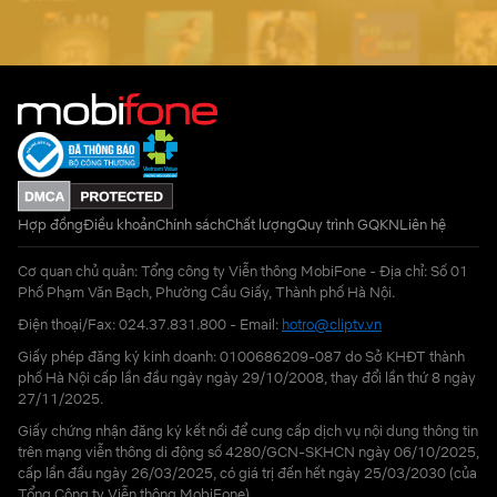
Hợp đồng
Điều khoản
Chính sách
Chất lượng
Quy trình GQKN
Liên hệ
Cơ quan chủ quản: Tổng công ty Viễn thông MobiFone - Địa chỉ: Số 01
Phố Phạm Văn Bạch, Phường Cầu Giấy, Thành phố Hà Nội.
Điện thoại/Fax: 024.37.831.800 - Email:
hotro@cliptv.vn
Giấy phép đăng ký kinh doanh: 0100686209-087 do Sở KHĐT thành
phố Hà Nội cấp lần đầu ngày ngày 29/10/2008, thay đổi lần thứ 8 ngày
27/11/2025.
Giấy chứng nhận đăng ký kết nối để cung cấp dịch vụ nội dung thông tin
trên mạng viễn thông di động số 4280/GCN-SKHCN ngày 06/10/2025,
cấp lần đầu ngày 26/03/2025, có giá trị đến hết ngày 25/03/2030 (của
Tổng Công ty Viễn thông MobiFone)