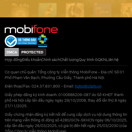
Hợp đồng
Điều khoản
Chính sách
Chất lượng
Quy trình GQKN
Liên hệ
Cơ quan chủ quản: Tổng công ty Viễn thông MobiFone - Địa chỉ: Số 01
Phố Phạm Văn Bạch, Phường Cầu Giấy, Thành phố Hà Nội.
Điện thoại/Fax: 024.37.831.800 - Email:
hotro@cliptv.vn
Giấy phép đăng ký kinh doanh: 0100686209-087 do Sở KHĐT thành
phố Hà Nội cấp lần đầu ngày ngày 29/10/2008, thay đổi lần thứ 8 ngày
27/11/2025.
Giấy chứng nhận đăng ký kết nối để cung cấp dịch vụ nội dung thông tin
trên mạng viễn thông di động số 4280/GCN-SKHCN ngày 06/10/2025,
cấp lần đầu ngày 26/03/2025, có giá trị đến hết ngày 25/03/2030 (của
Tổng Công ty Viễn thông MobiFone)