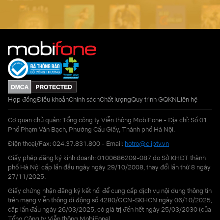
Hợp đồng
Điều khoản
Chính sách
Chất lượng
Quy trình GQKN
Liên hệ
Cơ quan chủ quản: Tổng công ty Viễn thông MobiFone - Địa chỉ: Số 01
Phố Phạm Văn Bạch, Phường Cầu Giấy, Thành phố Hà Nội.
Điện thoại/Fax: 024.37.831.800 - Email:
hotro@cliptv.vn
Giấy phép đăng ký kinh doanh: 0100686209-087 do Sở KHĐT thành
phố Hà Nội cấp lần đầu ngày ngày 29/10/2008, thay đổi lần thứ 8 ngày
27/11/2025.
Giấy chứng nhận đăng ký kết nối để cung cấp dịch vụ nội dung thông tin
trên mạng viễn thông di động số 4280/GCN-SKHCN ngày 06/10/2025,
cấp lần đầu ngày 26/03/2025, có giá trị đến hết ngày 25/03/2030 (của
Tổng Công ty Viễn thông MobiFone)