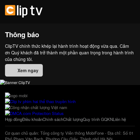
Thông báo
ClipTV chính thức khép lại hành trình hoạt động vừa qua. Cảm
ơn Quý khách đã trở thành một phần quan trọng trong hành trình
của chúng tôi.
Xem ngay
Hợp đồng
Điều khoản
Chính sách
Chất lượng
Quy trình GQKN
Liên hệ
Cơ quan chủ quản: Tổng công ty Viễn thông MobiFone - Địa chỉ: Số 01
Phố Phạm Văn Bạch, Phường Cầu Giấy, Thành phố Hà Nội.