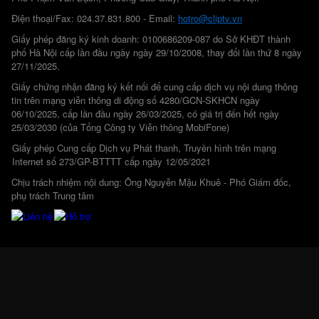
Điện thoại/Fax: 024.37.831.800 - Email:
hotro@cliptv.vn
Giấy phép đăng ký kinh doanh: 0100686209-087 do Sở KHĐT thành
phố Hà Nội cấp lần đầu ngày ngày 29/10/2008, thay đổi lần thứ 8 ngày
27/11/2025.
Giấy chứng nhận đăng ký kết nối để cung cấp dịch vụ nội dung thông
tin trên mạng viễn thông di động số 4280/GCN-SKHCN ngày
06/10/2025, cấp lần đầu ngày 26/03/2025, có giá trị đến hết ngày
25/03/2030 (của Tổng Công ty Viễn thông MobiFone)
Giấy phép Cung cấp Dịch vụ Phát thanh, Truyền hình trên mạng
Internet số 273/GP-BTTTT cấp ngày 12/05/2021
Chịu trách nhiệm nội dung: Ông Nguyễn Mậu Khuê - Phó Giám đốc,
phụ trách Trung tâm