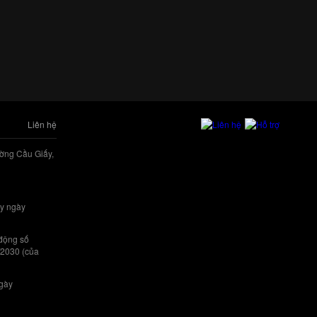
Liên hệ
ờng Cầu Giấy,
y ngày
 động số
/2030 (của
ngày