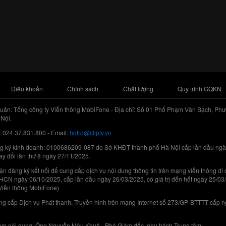
Điều khoản
Chính sách
Chất lượng
Quy trình GQKN
uản: Tổng công ty Viễn thông MobiFone - Địa chỉ: Số 01 Phố Phạm Văn Bạch, Phư
Nội.
: 024.37.831.800 - Email:
hotro@cliptv.vn
g ký kinh doanh: 0100686209-087 do Sở KHĐT thành phố Hà Nội cấp lần đầu ngà
ay đổi lần thứ 8 ngày 27/11/2025.
n đăng ký kết nối để cung cấp dịch vụ nội dung thông tin trên mạng viễn thông di
N ngày 06/10/2025, cấp lần đầu ngày 26/03/2025, có giá trị đến hết ngày 25/03
Viễn thông MobiFone)
g cấp Dịch vụ Phát thanh, Truyền hình trên mạng Internet số 273/GP-BTTTT cấp 
iệm nội dung: Ông Nguyễn Mậu Khuê - Phó Giám đốc, phụ trách Trung tâm