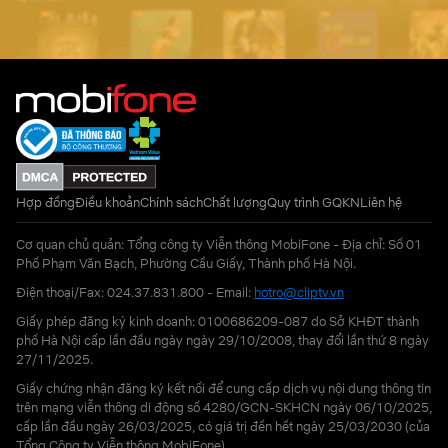
Hợp đồng
Điều khoản
Chính sách
Chất lượng
Quy trình GQKN
Liên hệ
Cơ quan chủ quản: Tổng công ty Viễn thông MobiFone - Địa chỉ: Số 01
Phố Phạm Văn Bạch, Phường Cầu Giấy, Thành phố Hà Nội.
Điện thoại/Fax: 024.37.831.800 - Email:
hotro@cliptv.vn
Giấy phép đăng ký kinh doanh: 0100686209-087 do Sở KHĐT thành
phố Hà Nội cấp lần đầu ngày ngày 29/10/2008, thay đổi lần thứ 8 ngày
27/11/2025.
Giấy chứng nhận đăng ký kết nối để cung cấp dịch vụ nội dung thông tin
trên mạng viễn thông di động số 4280/GCN-SKHCN ngày 06/10/2025,
cấp lần đầu ngày 26/03/2025, có giá trị đến hết ngày 25/03/2030 (của
Tổng Công ty Viễn thông MobiFone)