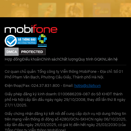
Hợp đồng
Điều khoản
Chính sách
Chất lượng
Quy trình GQKN
Liên hệ
Cơ quan chủ quản: Tổng công ty Viễn thông MobiFone - Địa chỉ: Số 01
Phố Phạm Văn Bạch, Phường Cầu Giấy, Thành phố Hà Nội.
Điện thoại/Fax: 024.37.831.800 - Email:
hotro@cliptv.vn
Giấy phép đăng ký kinh doanh: 0100686209-087 do Sở KHĐT thành
phố Hà Nội cấp lần đầu ngày ngày 29/10/2008, thay đổi lần thứ 8 ngày
27/11/2025.
Giấy chứng nhận đăng ký kết nối để cung cấp dịch vụ nội dung thông tin
trên mạng viễn thông di động số 4280/GCN-SKHCN ngày 06/10/2025,
cấp lần đầu ngày 26/03/2025, có giá trị đến hết ngày 25/03/2030 (của
Tổng Công ty Viễn thông MobiFone)