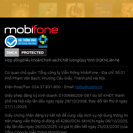
Hợp đồng
Điều khoản
Chính sách
Chất lượng
Quy trình GQKN
Liên hệ
Cơ quan chủ quản: Tổng công ty Viễn thông MobiFone - Địa chỉ: Số 01
Phố Phạm Văn Bạch, Phường Cầu Giấy, Thành phố Hà Nội.
Điện thoại/Fax: 024.37.831.800 - Email:
hotro@cliptv.vn
Giấy phép đăng ký kinh doanh: 0100686209-087 do Sở KHĐT thành
phố Hà Nội cấp lần đầu ngày ngày 29/10/2008, thay đổi lần thứ 8 ngày
27/11/2025.
Giấy chứng nhận đăng ký kết nối để cung cấp dịch vụ nội dung thông tin
trên mạng viễn thông di động số 4280/GCN-SKHCN ngày 06/10/2025,
cấp lần đầu ngày 26/03/2025, có giá trị đến hết ngày 25/03/2030 (của
Tổng Công ty Viễn thông MobiFone)