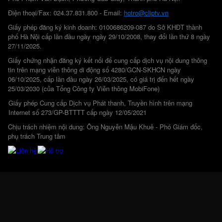
Điện thoại/Fax: 024.37.831.800 - Email:
hotro@cliptv.vn
Giấy phép đăng ký kinh doanh: 0100686209-087 do Sở KHĐT thành
phố Hà Nội cấp lần đầu ngày ngày 29/10/2008, thay đổi lần thứ 8 ngày
27/11/2025.
Giấy chứng nhận đăng ký kết nối để cung cấp dịch vụ nội dung thông
tin trên mạng viễn thông di động số 4280/GCN-SKHCN ngày
06/10/2025, cấp lần đầu ngày 26/03/2025, có giá trị đến hết ngày
25/03/2030 (của Tổng Công ty Viễn thông MobiFone)
Giấy phép Cung cấp Dịch vụ Phát thanh, Truyền hình trên mạng
Internet số 273/GP-BTTTT cấp ngày 12/05/2021
Chịu trách nhiệm nội dung: Ông Nguyễn Mậu Khuê - Phó Giám đốc,
phụ trách Trung tâm