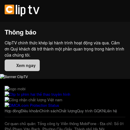
Thông báo
ClipTV chính thức khép lại hành trình hoạt động vừa qua. Cảm
ơn Quý khách đã trở thành một phần quan trọng trong hành trình
của chúng tôi.
Xem ngay
Hợp đồng
Điều khoản
Chính sách
Chất lượng
Quy trình GQKN
Liên hệ
Cơ quan chủ quản: Tổng công ty Viễn thông MobiFone - Địa chỉ: Số 01
Phố Phạm Văn Bạch, Phường Cầu Giấy, Thành phố Hà Nội.