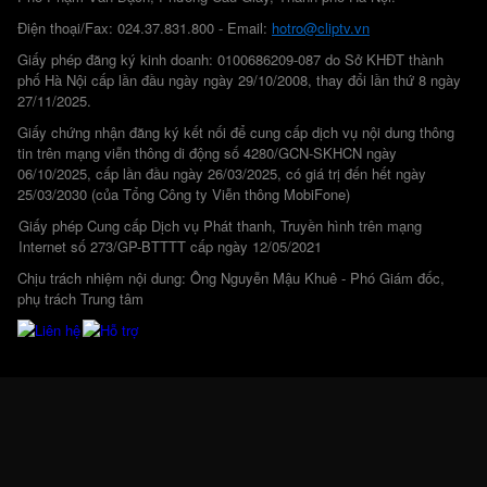
Điện thoại/Fax: 024.37.831.800 - Email:
hotro@cliptv.vn
Giấy phép đăng ký kinh doanh: 0100686209-087 do Sở KHĐT thành
phố Hà Nội cấp lần đầu ngày ngày 29/10/2008, thay đổi lần thứ 8 ngày
27/11/2025.
Giấy chứng nhận đăng ký kết nối để cung cấp dịch vụ nội dung thông
tin trên mạng viễn thông di động số 4280/GCN-SKHCN ngày
06/10/2025, cấp lần đầu ngày 26/03/2025, có giá trị đến hết ngày
25/03/2030 (của Tổng Công ty Viễn thông MobiFone)
Giấy phép Cung cấp Dịch vụ Phát thanh, Truyền hình trên mạng
Internet số 273/GP-BTTTT cấp ngày 12/05/2021
Chịu trách nhiệm nội dung: Ông Nguyễn Mậu Khuê - Phó Giám đốc,
phụ trách Trung tâm