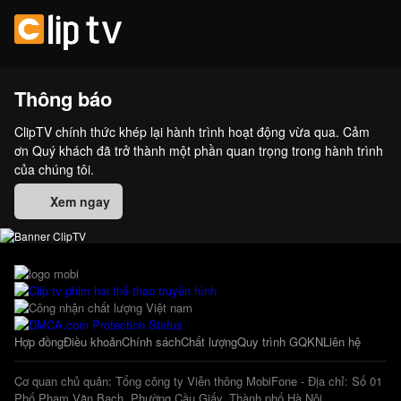
Thông báo
ClipTV chính thức khép lại hành trình hoạt động vừa qua. Cảm
ơn Quý khách đã trở thành một phần quan trọng trong hành trình
của chúng tôi.
Xem ngay
Hợp đồng
Điều khoản
Chính sách
Chất lượng
Quy trình GQKN
Liên hệ
Cơ quan chủ quản: Tổng công ty Viễn thông MobiFone - Địa chỉ: Số 01
Phố Phạm Văn Bạch, Phường Cầu Giấy, Thành phố Hà Nội.