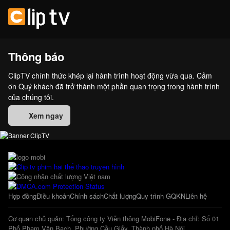
Thông báo
ClipTV chính thức khép lại hành trình hoạt động vừa qua. Cảm
ơn Quý khách đã trở thành một phần quan trọng trong hành trình
của chúng tôi.
Xem ngay
Hợp đồng
Điều khoản
Chính sách
Chất lượng
Quy trình GQKN
Liên hệ
Cơ quan chủ quản: Tổng công ty Viễn thông MobiFone - Địa chỉ: Số 01
Phố Phạm Văn Bạch, Phường Cầu Giấy, Thành phố Hà Nội.