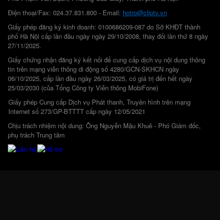
Điện thoại/Fax: 024.37.831.800 - Email:
hotro@cliptv.vn
Giấy phép đăng ký kinh doanh: 0100686209-087 do Sở KHĐT thành
phố Hà Nội cấp lần đầu ngày ngày 29/10/2008, thay đổi lần thứ 8 ngày
27/11/2025.
Giấy chứng nhận đăng ký kết nối để cung cấp dịch vụ nội dung thông
tin trên mạng viễn thông di động số 4280/GCN-SKHCN ngày
06/10/2025, cấp lần đầu ngày 26/03/2025, có giá trị đến hết ngày
25/03/2030 (của Tổng Công ty Viễn thông MobiFone)
Giấy phép Cung cấp Dịch vụ Phát thanh, Truyền hình trên mạng
Internet số 273/GP-BTTTT cấp ngày 12/05/2021
Chịu trách nhiệm nội dung: Ông Nguyễn Mậu Khuê - Phó Giám đốc,
phụ trách Trung tâm