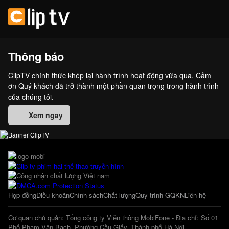
Thông báo
ClipTV chính thức khép lại hành trình hoạt động vừa qua. Cảm
ơn Quý khách đã trở thành một phần quan trọng trong hành trình
của chúng tôi.
Xem ngay
Hợp đồng
Điều khoản
Chính sách
Chất lượng
Quy trình GQKN
Liên hệ
Cơ quan chủ quản: Tổng công ty Viễn thông MobiFone - Địa chỉ: Số 01
Phố Phạm Văn Bạch, Phường Cầu Giấy, Thành phố Hà Nội.