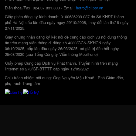
Điện thoại/Fax: 024.37.831.800 - Email:
hotro@cliptv.vn
Giấy phép đăng ký kinh doanh: 0100686209-087 do Sở KHĐT thành
phố Hà Nội cấp lần đầu ngày ngày 29/10/2008, thay đổi lần thứ 8 ngày
27/11/2025.
Giấy chứng nhận đăng ký kết nối để cung cấp dịch vụ nội dung thông
tin trên mạng viễn thông di động số 4280/GCN-SKHCN ngày
06/10/2025, cấp lần đầu ngày 26/03/2025, có giá trị đến hết ngày
25/03/2030 (của Tổng Công ty Viễn thông MobiFone)
Giấy phép Cung cấp Dịch vụ Phát thanh, Truyền hình trên mạng
Internet số 273/GP-BTTTT cấp ngày 12/05/2021
Chịu trách nhiệm nội dung: Ông Nguyễn Mậu Khuê - Phó Giám đốc,
phụ trách Trung tâm