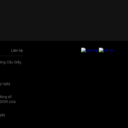
Liên hệ
ờng Cầu Giấy,
y ngày
 động số
/2030 (của
ngày