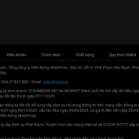
Điều khoản
Chính sách
Chất lượng
Quy trình GQKN
uản: Tổng công ty Viễn thông MobiFone - Địa chỉ: Số 01 Phố Phạm Văn Bạch, Phư
Nội.
: 024.37.831.800 - Email:
hotro@cliptv.vn
g ký kinh doanh: 0100686209-087 do Sở KHĐT thành phố Hà Nội cấp lần đầu ngà
ay đổi lần thứ 8 ngày 27/11/2025.
n đăng ký kết nối để cung cấp dịch vụ nội dung thông tin trên mạng viễn thông di
N ngày 06/10/2025, cấp lần đầu ngày 26/03/2025, có giá trị đến hết ngày 25/03
Viễn thông MobiFone)
g cấp Dịch vụ Phát thanh, Truyền hình trên mạng Internet số 273/GP-BTTTT cấp 
iệm nội dung: Ông Nguyễn Mậu Khuê - Phó Giám đốc, phụ trách Trung tâm