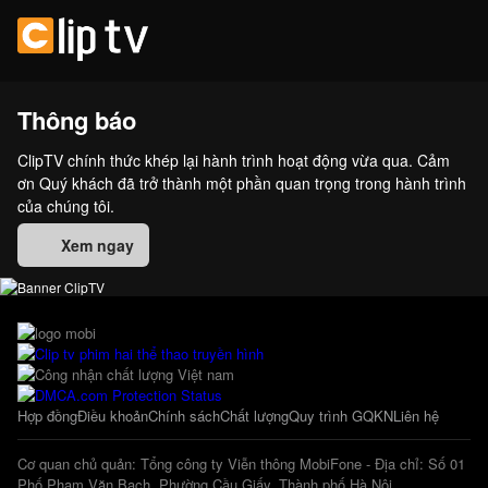
Thông báo
ClipTV chính thức khép lại hành trình hoạt động vừa qua. Cảm
ơn Quý khách đã trở thành một phần quan trọng trong hành trình
của chúng tôi.
Xem ngay
Hợp đồng
Điều khoản
Chính sách
Chất lượng
Quy trình GQKN
Liên hệ
Cơ quan chủ quản: Tổng công ty Viễn thông MobiFone - Địa chỉ: Số 01
Phố Phạm Văn Bạch, Phường Cầu Giấy, Thành phố Hà Nội.