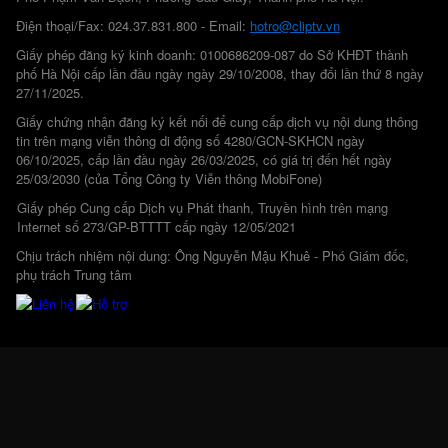
Điện thoại/Fax: 024.37.831.800 - Email:
hotro@cliptv.vn
Giấy phép đăng ký kinh doanh: 0100686209-087 do Sở KHĐT thành
phố Hà Nội cấp lần đầu ngày ngày 29/10/2008, thay đổi lần thứ 8 ngày
27/11/2025.
Giấy chứng nhận đăng ký kết nối để cung cấp dịch vụ nội dung thông
tin trên mạng viễn thông di động số 4280/GCN-SKHCN ngày
06/10/2025, cấp lần đầu ngày 26/03/2025, có giá trị đến hết ngày
25/03/2030 (của Tổng Công ty Viễn thông MobiFone)
Giấy phép Cung cấp Dịch vụ Phát thanh, Truyền hình trên mạng
Internet số 273/GP-BTTTT cấp ngày 12/05/2021
Chịu trách nhiệm nội dung: Ông Nguyễn Mậu Khuê - Phó Giám đốc,
phụ trách Trung tâm